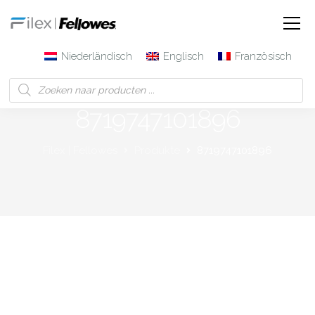
Niederländisch
Englisch
Französisch
8719747101896
Filex | Fellowes
Produkte
8719747101896