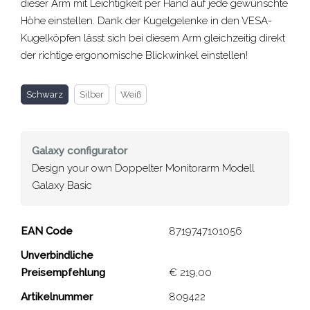
dieser Arm mit Leichtigkeit per Hand auf jede gewünschte
Höhe einstellen. Dank der Kugelgelenke in den VESA-
Kugelköpfen lässt sich bei diesem Arm gleichzeitig direkt
der richtige ergonomische Blickwinkel einstellen!
Schwarz
Silber
Weiß
Galaxy
configurator
Design your own Doppelter Monitorarm Modell
Galaxy Basic
Doppelter Monitorarm
EAN Code
8719747101056
Modell Galaxy Basic
Unverbindliche
Preisempfehlung
€ 219,00
Close
Artikelnummer
809422