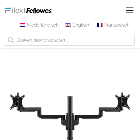
Niederländisch
Englisch
Französisch
Filex | Fellowes
Produkte
Doppelter Monitorarm
Modell Galaxy Basic