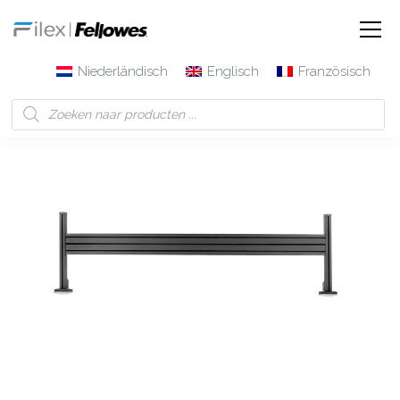
Niederländisch
Englisch
Französisch
Filex | Fellowes
Produkte
Galaxy Systemschiene 150