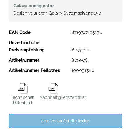
Galaxy
configurator
Design your own Galaxy Systemschiene 150
Galaxy Systemschiene 150
EAN Code
8719747105276
Unverbindliche
Close
Preisempfehlung
€ 179,00
Artikelnummer
809508
Artikelnummer Fellowes
100091584
Nachhaltigkeitszertifikat
Technischen
Datenblatt
Eine Verkaufsstelle finden