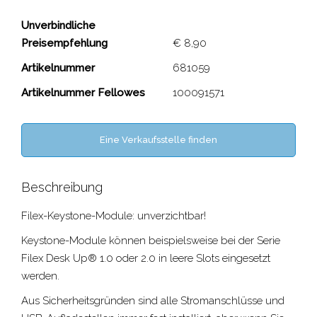
Keystone-Modul HDMI
Unverbindliche
Preisempfehlung
€ 8,90
Close
Artikelnummer
681059
Artikelnummer Fellowes
100091571
Eine Verkaufsstelle finden
Beschreibung
Filex-Keystone-Module: unverzichtbar!
Keystone-Module können beispielsweise bei der Serie
Filex Desk Up® 1.0 oder 2.0 in leere Slots eingesetzt
werden.
Aus Sicherheitsgründen sind alle Stromanschlüsse und