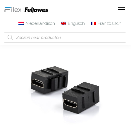
Niederländisch
Englisch
Französisch
Filex | Fellowes
Produkte
Keystone-Modul HDMI