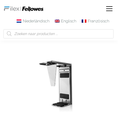
Niederländisch
Englisch
Französisch
Filex | Fellowes
Produkte
Smart-Space-CPU-Halter