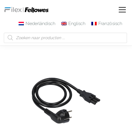
Niederländisch
Englisch
Französisch
Filex | Fellowes
Produkte
3-poliger Steckverbinder -
Verbindungskabel