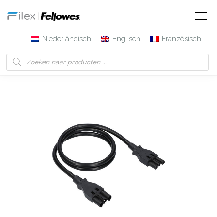
Niederländisch
Englisch
Französisch
Filex | Fellowes
Produkte
Verbindungskabel 3-poliger
Steckverbinder