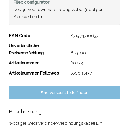
Filex
configurator
Design your own Verbindungskabel 3-poliger
Steckverbinder
Verbindungskabel 3-
EAN Code
8719747106372
poliger Steckverbinder
Unverbindliche
Preisempfehlung
€ 25,90
Close
Artikelnummer
80773
Artikelnummer Fellowes
100091437
Eine Verkaufsstelle finden
Beschreibung
3-poliger Steckverbinder
-Verbindungskabel! Ein