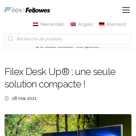
Néerlandais
Anglais
Allemand
Filex | Fellowes
Blog
Actualités
Filex Desk Up® ;
une seule solution compacte !
Filex Desk Up® ; une seule
solution compacte !
28 mai 2021