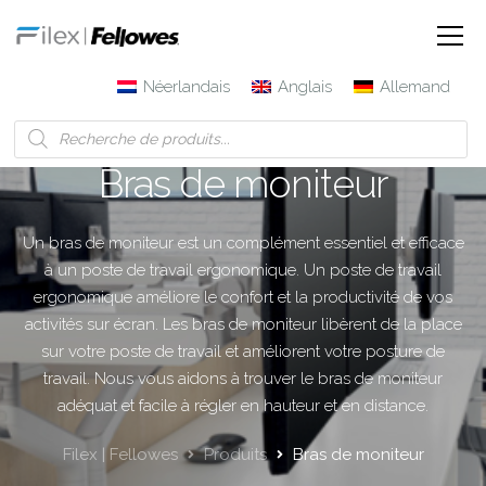
Néerlandais
Anglais
Allemand
Bras de moniteur
Un bras de moniteur est un complément essentiel et efficace
à un poste de travail ergonomique. Un poste de travail
ergonomique améliore le confort et la productivité de vos
activités sur écran. Les bras de moniteur libèrent de la place
sur votre poste de travail et améliorent votre posture de
travail. Nous vous aidons à trouver le bras de moniteur
adéquat et facile à régler en hauteur et en distance.
Filex | Fellowes
Produits
Bras de moniteur