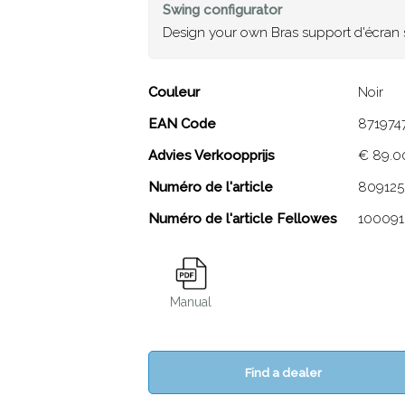
Swing
configurator
Design your own Bras support d'écran 
Couleur
Noir
EAN Code
871974
Advies Verkoopprijs
€ 89.0
Numéro de l'article
809125
Numéro de l'article Fellowes
100091
Manual
Find a dealer