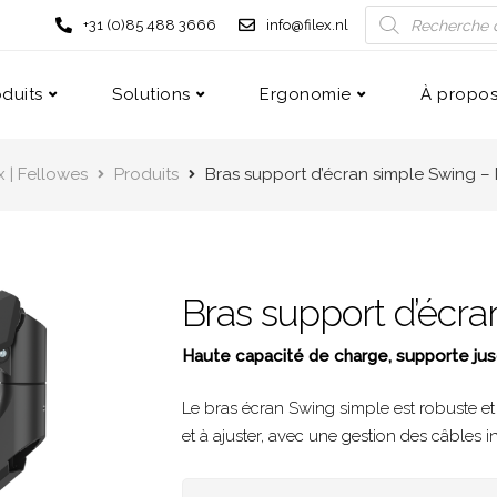
+31 (0)85 488 3666
info@filex.nl
duits
Solutions
Ergonomie
À propos
x | Fellowes
Produits
Bras support d’écran simple Swing – 
Bras support d’écra
Haute capacité de charge, supporte jusq
Le bras écran Swing simple est robuste et a
et à ajuster, avec une gestion des câbles i