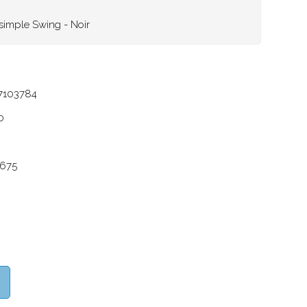
simple Swing - Noir
7103784
0
675