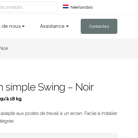
Néerlandais
Anglais
Allemand
 de nous
Assistance
Contactez
Noir
n simple Swing – Noir
u'à 18 kg.
dapté aux postes de travail à un écran. Facile à installer
ntégrée.