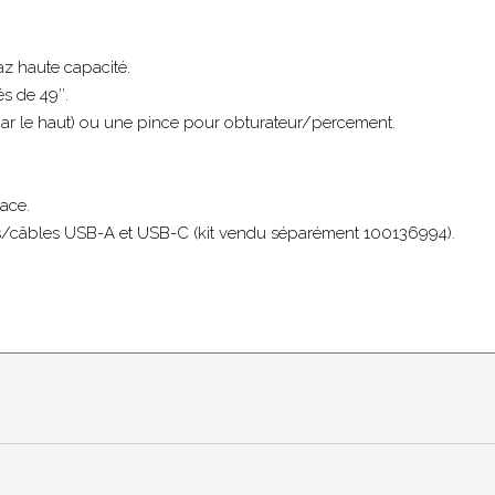
le Swing – Noir
az haute capacité.
és de 49″.
 par le haut) ou une pince pour obturateur/percement.
cace.
rts/câbles USB-A et USB-C (kit vendu séparément 100136994).