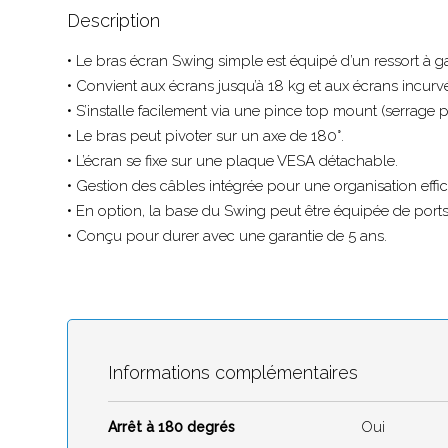
Bras support d’écran simp
Description
• Le bras écran Swing simple est équipé d’un ressort à g
Close
• Convient aux écrans jusqu’à 18 kg et aux écrans incurv
• S’installe facilement via une pince top mount (serrage
• Le bras peut pivoter sur un axe de 180°.
• L’écran se fixe sur une plaque VESA détachable.
• Gestion des câbles intégrée pour une organisation effi
• En option, la base du Swing peut être équipée de po
• Conçu pour durer avec une garantie de 5 ans.
Informations complémentaires
Oui
Arrêt à 180 degrés