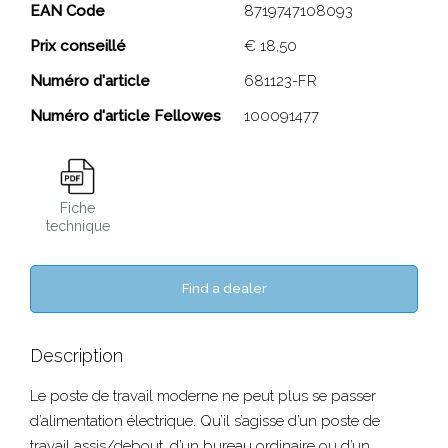
Block (Prise française)
EAN Code
8719747108093
Prix conseillé
€ 18,50
Close
Numéro d'article
681123-FR
Numéro d'article Fellowes
100091477
Fiche
technique
Find a dealer
Description
Le poste de travail moderne ne peut plus se passer
d’alimentation électrique. Qu’il s’agisse d’un poste de
travail assis/debout, d’un bureau ordinaire ou d’un