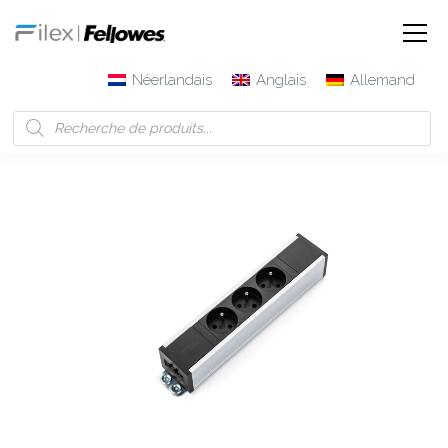
Néerlandais
Anglais
Allemand
Filex | Fellowes
Produits
Block (Prise française)