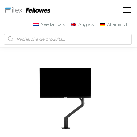
Néerlandais
Anglais
Allemand
Filex | Fellowes
Produits
Bras support d’écran simple
Chicago (2-12 kg)