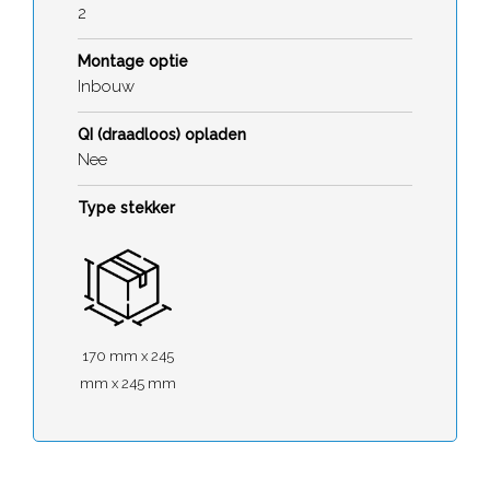
2
Montage optie
Inbouw
QI (draadloos) opladen
Nee
Type stekker
170 mm x 245
mm x 245 mm