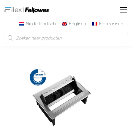
Niederländisch
Englisch
Französisch
Filex | Fellowes
Produkte
Power Desk In – zwei 230V-
Steckdosen + 1 Keystone-Modul