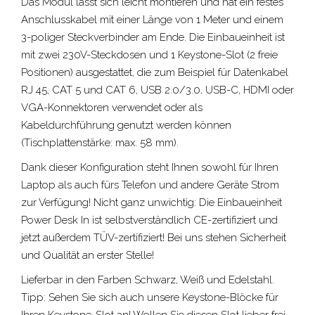
Das Modul lässt sich leicht montieren und hat ein festes
Anschlusskabel mit einer Länge von 1 Meter und einem
3-poliger Steckverbinder
am Ende. Die Einbaueinheit ist
mit zwei 230V-Steckdosen und 1 Keystone-Slot (2 freie
Positionen) ausgestattet, die zum Beispiel für Datenkabel
RJ 45, CAT 5 und CAT 6, USB 2.0/3.0, USB-C, HDMI oder
VGA-Konnektoren verwendet oder als
Kabeldurchführung genutzt werden können
(Tischplattenstärke: max. 58 mm).
Dank dieser Konfiguration steht Ihnen sowohl für Ihren
Laptop als auch fürs Telefon und andere Geräte Strom
zur Verfügung! Nicht ganz unwichtig: Die Einbaueinheit
Power Desk In ist selbstverständlich CE-zertifiziert und
jetzt außerdem TÜV-zertifiziert! Bei uns stehen Sicherheit
und Qualität an erster Stelle!
Lieferbar in den Farben Schwarz, Weiß und Edelstahl.
Tipp: Sehen Sie sich auch unsere Keystone-Blöcke für
Ihren Keystone-Slot an! Wollen Sie diesen Slot lieber frei