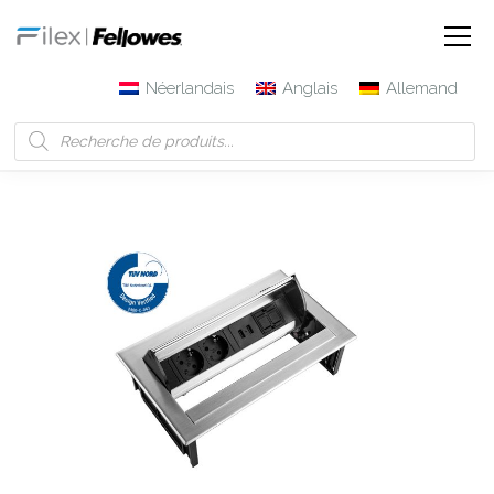
Néerlandais
Anglais
Allemand
Filex | Fellowes
Produits
Power Desk In – 2x 230V + 2x
chargeur USB + 1x Keystone