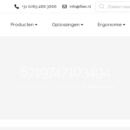
+31 (0)85 488 3666
info@filex.nl
Producten
Oplossingen
Ergonomie
8719747103494
Filex | Fellowes
Producten
8719747103494