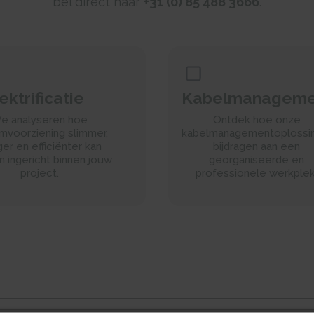
bel direct naar
+31 (0) 85 488 3666
.​
ektrificatie
Kabelmanageme
e analyseren hoe
Ontdek hoe onze
mvoorziening slimmer,
kabelmanagementoplossi
iger en efficiënter kan
bijdragen aan een
 ingericht binnen jouw
georganiseerde en
project.​
professionele werkplek.