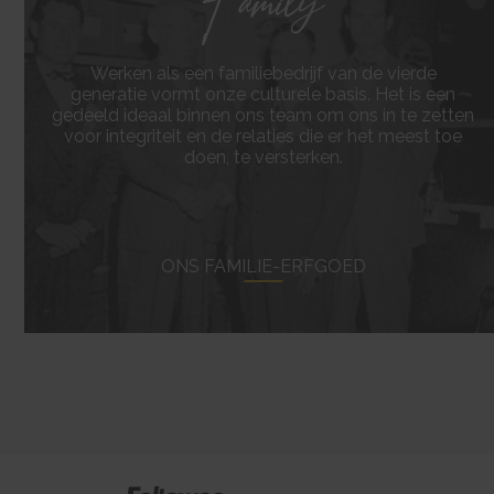
Werken als een familiebedrijf van de vierde
generatie vormt onze culturele basis. Het is een
visi
and
gedeeld ideaal binnen ons team om ons in te zetten
voor integriteit en de relaties die er het meest toe
doen, te versterken.
is a
ONS FAMILIE-ERFGOED
used
is a
targ
visi
Trac
adve