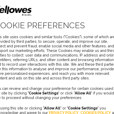
m
*
OOKIE PREFERENCES
*
s site uses cookies and similar tools ("Cookies"), some of which ar
vided by third parties, to secure, operate, and improve our site,
ect and prevent fraud, enable social media and other features, and
port our marketing efforts. These Cookies may enable us and thir
ties to collect user data and communications, IP address and onli
ntifiers, referring URLs, and other content and browsing information
ummer
 to record user interactions with this site. We and these third parti
 this information to analyse and improve our performance, provide
re personalised experiences, and reach you with more relevant
tent and ads on this site and across third party sites.
wij u helpen?
u can review and change your preference for certain cookies used
 site by clicking "
Cookie Settings
" or click "
Allow All
" if you would
emming voor de verwerking van mijn
e to proceed without changing your preferences.
 behoeve van gepersonaliseerde
using this site or clicking "
Allow All
" or "
Cookie Settings
" you
marketing​
knowledge and agree to our
PRIVACY POLICY
,
COOKIES POLICY
a