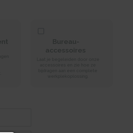
nt
Bureau-
accessoires
ngen
Laat je begeleiden door onze
accessoires en zie hoe ze
bijdragen aan een complete
​
werkplekoplossing.​