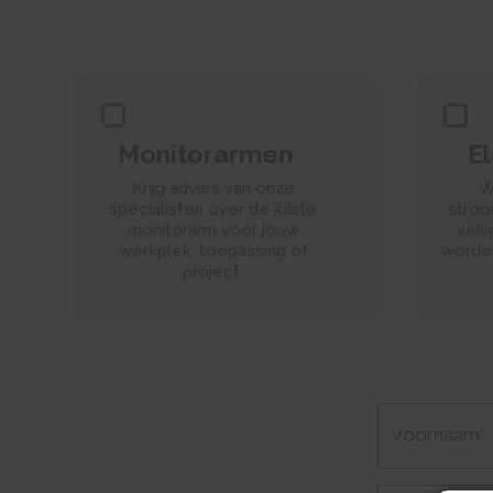
Monitorarmen
El
Krijg advies van onze
W
specialisten over de juiste
stroo
monitorarm voor jouw
veil
werkplek, toepassing of
worden
project.​
Voornaam
*