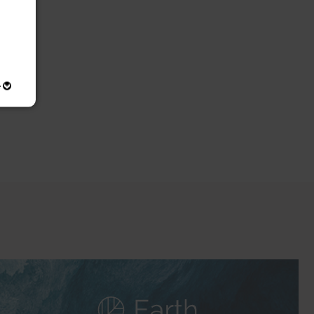
e
ly
y
ds
 on
or
and