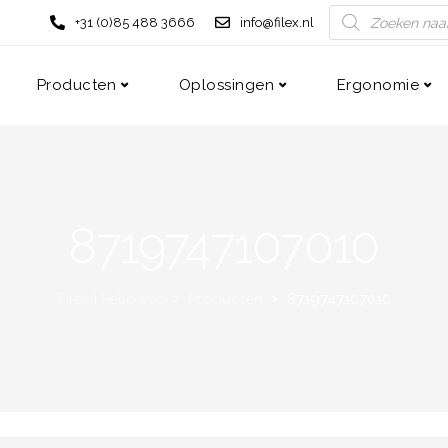
+31 (0)85 488 3666
info@filex.nl
Producten
Oplossingen
Ergonomie
8719747107010
Filex | Fellowes
Producten
8719747107010