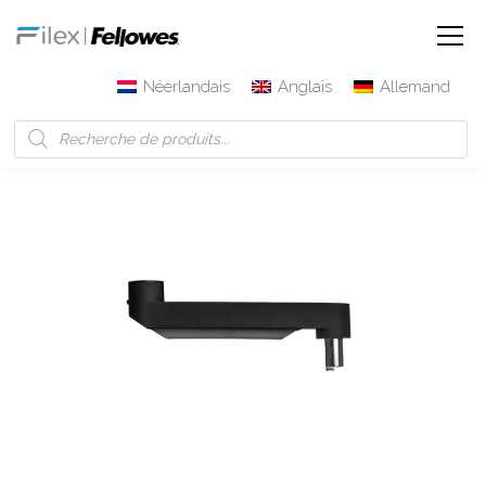
Néerlandais
Anglais
Allemand
Filex | Fellowes
Produits
Élément de bras droit Galaxy