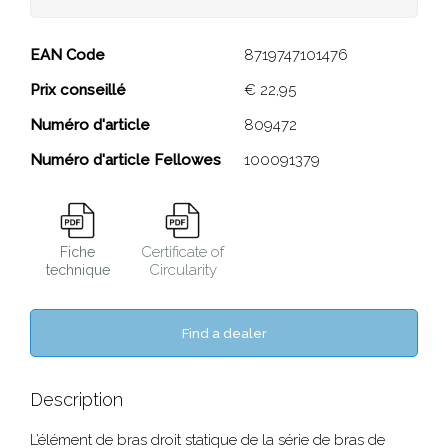
Élément de bras droit
EAN Code
8719747101476
Galaxy
Prix conseillé
€ 22,95
Numéro d'article
809472
Close
Numéro d'article Fellowes
100091379
Certificate of
Fiche
Circularity
technique
Find a dealer
Description
L’élément de bras droit statique de la série de bras de