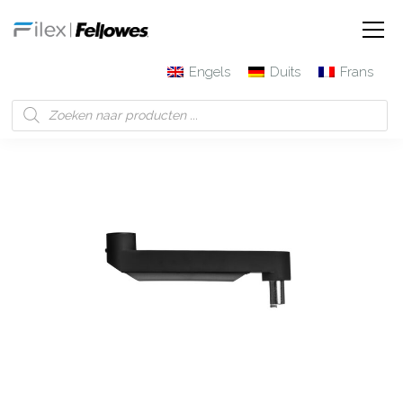
Engels
Duits
Frans
Filex | Fellowes
Producten
Galaxy recht armdeel