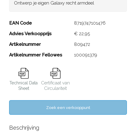
Ontwerp je eigen Galaxy recht armdeel
Galaxy recht armdeel
EAN Code
8719747101476
Advies Verkoopprijs
€ 22,95
Close
Artikelnummer
809472
Artikelnummer Fellowes
100091379
Certificaat van
Technical Data
Circulariteit
Sheet
Zoek een verkooppunt
Beschrijving