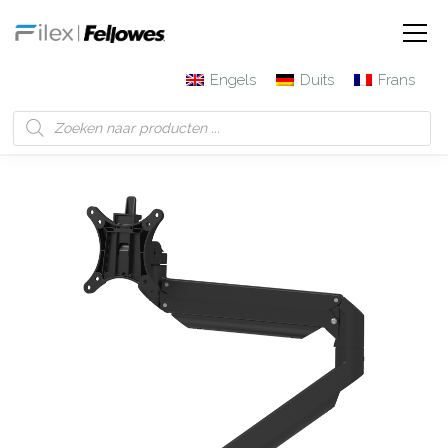
Engels
Duits
Frans
Filex | Fellowes
Producten
Galaxy enkele monitorarm
met topmontage