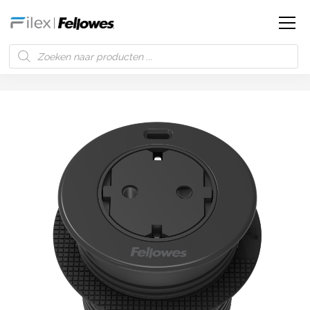
Filex | Fellowes
Producten
Power-Spot® USB-C