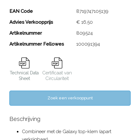
Galaxy adapter
EAN Code
8719747105139
Advies Verkoopprijs
€ 16,50
Close
Artikelnummer
809524
Artikelnummer Fellowes
100091394
Certificaat van
Technical Data
Circulariteit
Sheet
Zoek een verkooppunt
Beschrijving
Combineer met de Galaxy top-klem (apart
verkrijgbaar)