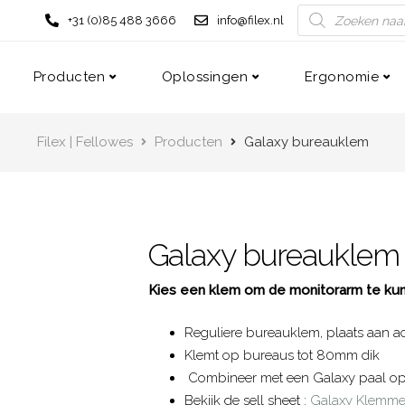
+31 (0)85 488 3666
info@filex.nl
Producten
Oplossingen
Ergonomie
Filex | Fellowes
Producten
Galaxy bureauklem
Galaxy bureauklem
Kies een klem om de monitorarm te ku
Reguliere bureauklem, plaats aan a
Klemt op bureaus tot 80mm dik
Combineer met een Galaxy paal op
Bekijk de sell sheet :
Galaxy Klemme