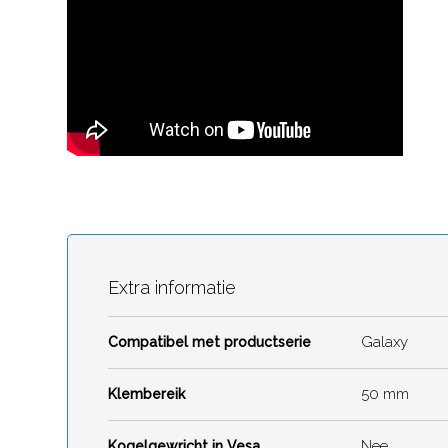
Extra informatie
Galaxy
Compatibel met productserie
50 mm
Klembereik
Nee
Kogelgewricht in Vesa