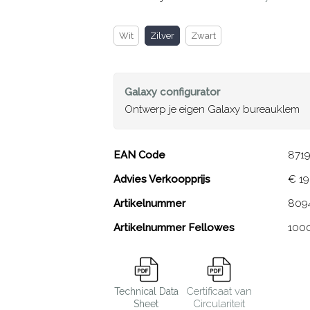
Wit
Zilver
Zwart
Galaxy
configurator
Ontwerp je eigen Galaxy bureauklem
Galaxy bureauklem
EAN Code
8719
Advies Verkoopprijs
€ 19
Close
Artikelnummer
809
Artikelnummer Fellowes
100
Certificaat van
Technical Data
Circulariteit
Sheet