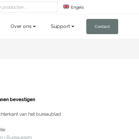
Engels
Duits
Frans
Over ons
Support
Contact
nnen bevestigen
chterkant van het bureaublad
tie
n | Bureauklem