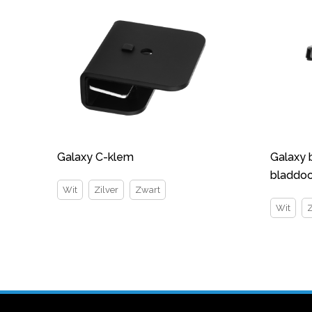
Galaxy C-klem
Galaxy 
bladdoo
Wit
Zilver
Zwart
Wit
Z