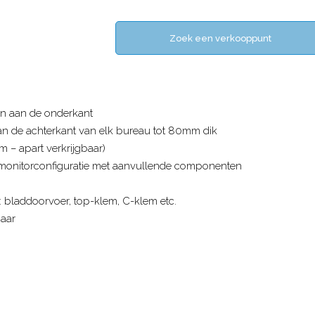
Zoek een verkooppunt
en aan de onderkant
an de achterkant van elk bureau tot 80mm dik
 – apart verkrijgbaar)
monitorconfiguratie met aanvullende componenten
: bladdoorvoer, top-klem, C-klem etc.
jaar