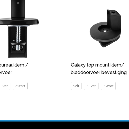
bureauklem /
Galaxy top mount klem/
rvoer
bladdoorvoer bevestiging
ilver
Zwart
Wit
Zilver
Zwart