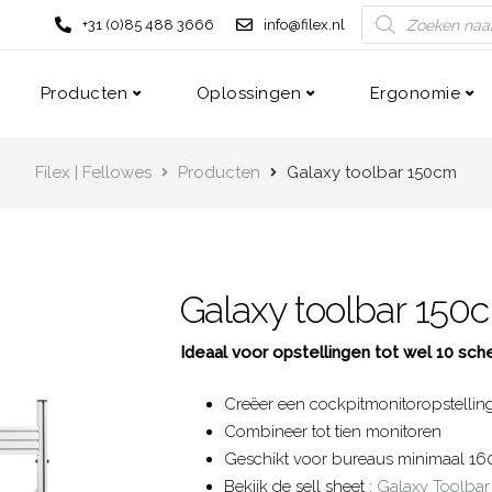
+31 (0)85 488 3666
info@filex.nl
Producten
Oplossingen
Ergonomie
Filex | Fellowes
Producten
Galaxy toolbar 150cm
Galaxy toolbar 150
Ideaal voor opstellingen tot wel 10 sc
Creëer een cockpitmonitoropstellin
Combineer tot tien monitoren
Geschikt voor bureaus minimaal 1
Bekijk de sell sheet :
Galaxy Toolba