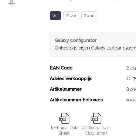
Wit
Zilver
Zwart
Galaxy
configurator
Ontwerp je eigen Galaxy toolbar 150c
Galaxy toolbar 150
EAN Code
871
Advies Verkoopprijs
€ 17
Close
Artikelnummer
809
Artikelnummer Fellowes
100
Certificaat van
Technical Data
Circulariteit
Sheet