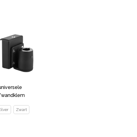
universele
r/wandklem
ilver
Zwart