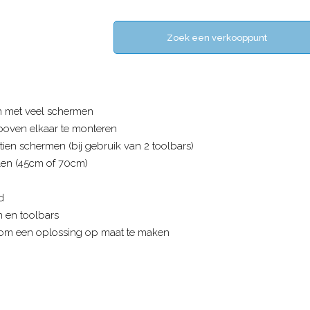
Zoek een verkooppunt
n met veel schermen
boven elkaar te monteren
ien schermen (bij gebruik van 2 toolbars)
len (45cm of 70cm)
d
n en toolbars
om een oplossing op maat te maken