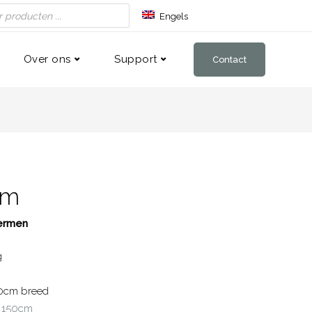
Engels
Duits
Frans
Over ons
Support
Contact
cm
hermen
g
60cm breed
r 150cm