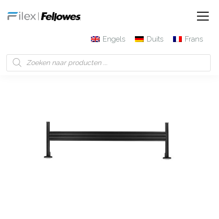
Engels
Duits
Frans
Filex | Fellowes
Producten
Galaxy toolbar opstelling