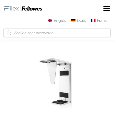
Engels
Duits
Frans
Filex | Fellowes
Producten
Smart Space CPU-houder