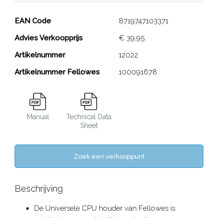
Smart Space CPU-houder
EAN Code
8719747103371
Advies Verkoopprijs
€ 39,95
Close
Artikelnummer
12022
Artikelnummer Fellowes
100091678
Manual
Technical Data
Sheet
Zoek een verkooppunt
Beschrijving
De Universele CPU houder van Fellowes is