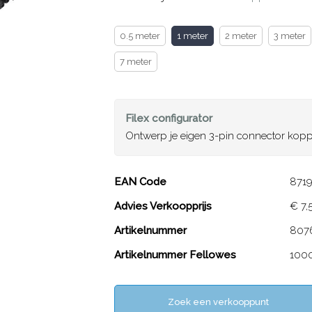
0.5 meter
1 meter
2 meter
3 meter
7 meter
Filex
configurator
Ontwerp je eigen 3-pin connector kop
3-pin connector ko
EAN Code
871
Advies Verkoopprijs
€ 7,
Close
Artikelnummer
807
Artikelnummer Fellowes
100
Zoek een verkooppunt