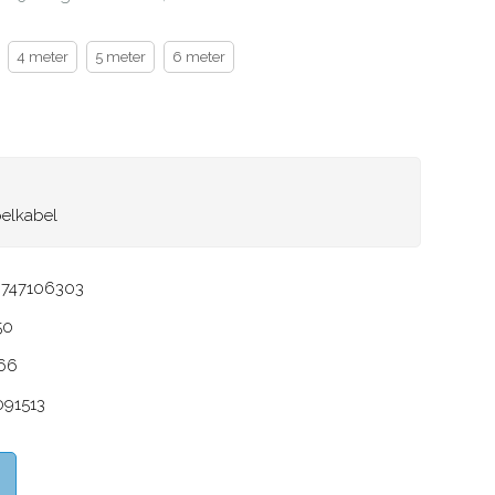
4 meter
5 meter
6 meter
pelkabel
ppelkabel
9747106303
50
66
091513