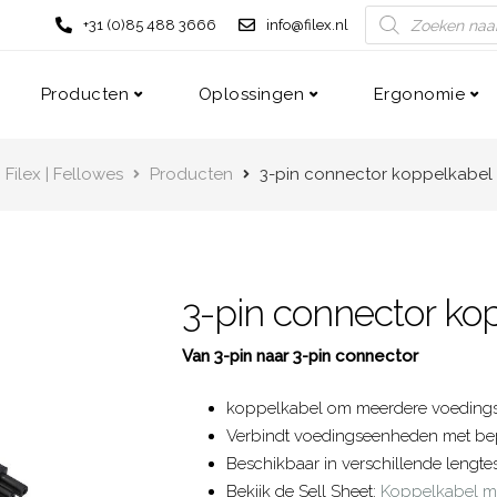
+31 (0)85 488 3666
info@filex.nl
Producten
Oplossingen
Ergonomie
Filex | Fellowes
Producten
3-pin connector koppelkabel
3-pin connector ko
Van 3-pin naar 3-pin connector
koppelkabel om meerdere voedings
Verbindt voedingseenheden met bep
Beschikbaar in verschillende lengte
Bekijk de Sell Sheet:
Koppelkabel me