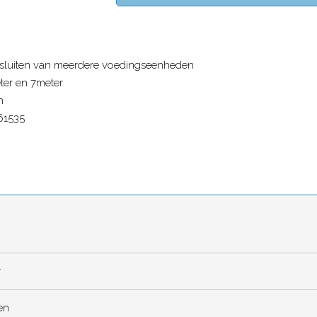
nsluiten van meerdere voedingseenheden
eter en 7meter
n
61535
r
en