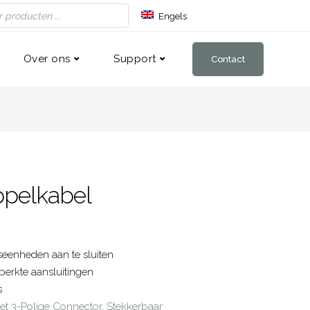
Engels
Duits
Frans
Over ons
Support
Contact
ppelkabel
eenheden aan te sluiten
erkte aansluitingen
s
t 3-Polige Connector, Stekkerbaar