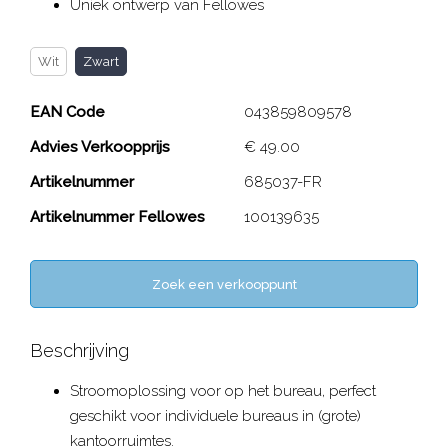
Uniek ontwerp van Fellowes
Wit
Zwart
EAN Code
043859809578
Advies Verkoopprijs
€ 49.00
Artikelnummer
685037-FR
Artikelnummer Fellowes
100139635
Zoek een verkooppunt
Beschrijving
Stroomoplossing voor op het bureau, perfect
geschikt voor individuele bureaus in (grote)
kantoorruimtes.