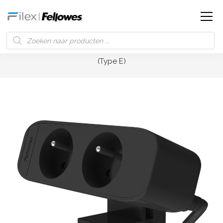
Filex | Fellowes
Producten
Desk Up® 3.0 – 2x 230V
(Type E)