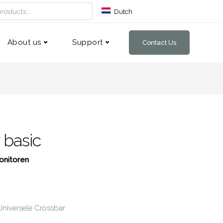
Dutch
German
French
About us
Support
Contact Us
 basic
onitoren
Universele Crossbar