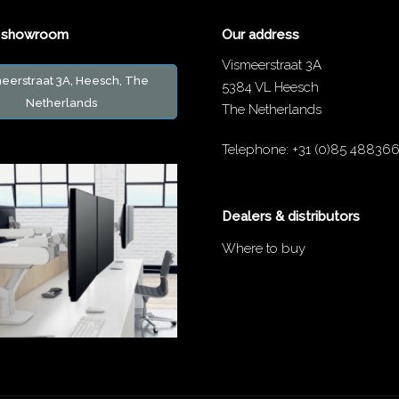
ur showroom
Our address
Vismeerstraat 3A
eerstraat 3A, Heesch, The
5384 VL Heesch
Netherlands
The Netherlands
Telephone:
+31 (0)85 48836
Dealers & distributors
Where to buy