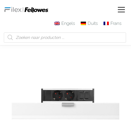
Engels
Duits
Frans
Filex | Fellowes
Producten
Desk Up® 1.0 – 2x 230V, 1
keystone