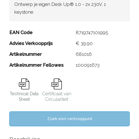
Ontwerp je eigen Desk Up® 1.0 - 2x 230V, 1
keystone
Desk Up® 1.0 - 2x 230V, 1
EAN Code
8719747101995
keystone
Advies Verkoopprijs
€ 39,90
Artikelnummer
681016
Close
Artikelnummer Fellowes
100091673
Certificaat van
Technical Data
Circulariteit
Sheet
Zoek een verkooppunt