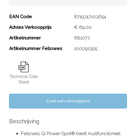
Qi Power-Spot® met USB-
EAN Code
8719747103654
laden
Advies Verkoopprijs
€ 69,00
Artikelnummer
681077
Close
Artikelnummer Fellowes
100091395
Technical Data
Sheet
Zoek een verkooppunt
Beschrijving
Fellowes Qi Power-Spot® biedt multifunctioneel