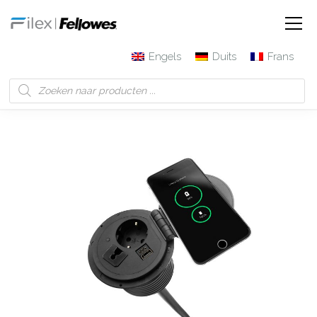
Engels
Duits
Frans
Filex | Fellowes
Producten
Qi Power-Spot® met USB-
laden