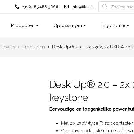
+31 (0)85 488 3666
info@filex.nl
Producten
Oplossingen
Ergonomie
Fellowes
Producten
Desk Up® 2.0 – 2x 230V, 2x USB-A, 1x 
Desk Up® 2.0 – 2x 
keystone
Eenvoudige en toegankelijke power hub
Met 2 x 230V (type F) stopcontacte
Opbouw model, klemt makkelijk va