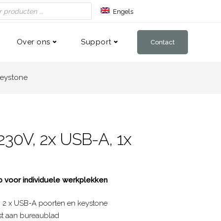
Engels
Duits
Frans
Over ons
Support
Contact
keystone
230V, 2x USB-A, 1x
 voor individuele werkplekken
n, 2 x USB-A poorten en keystone
st aan bureaublad