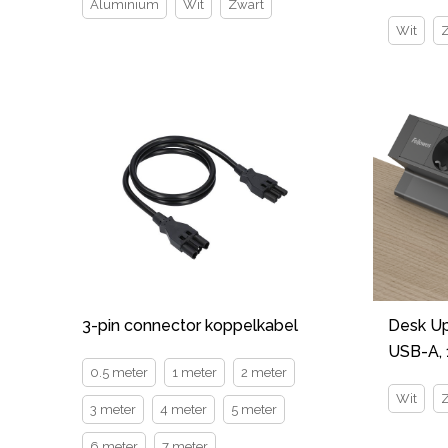
Aluminium
Wit
Zwart
Wit
3-pin connector koppelkabel
Desk Up
USB-A, 
0.5 meter
1 meter
2 meter
Wit
3 meter
4 meter
5 meter
6 meter
7 meter