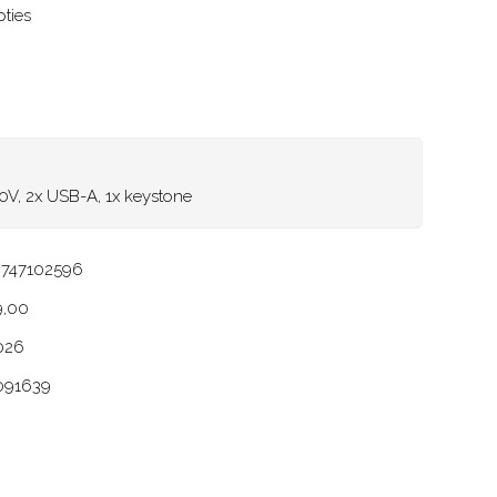
pties
0V, 2x USB-A, 1x keystone
230V, 2x USB-A, 1x
9747102596
9,00
026
091639