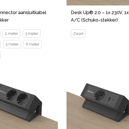
onnector aansluitkabel
Desk Up® 2.0 – 1x 230V, 1
kker
A/C (Schuko-stekker)
2 meter
3 meter
Zwart
5 meter
6 meter