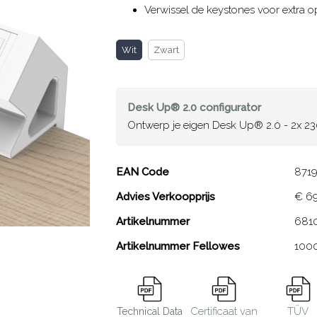
Verwissel de keystones voor extra o
Wit
Zwart
Desk Up® 2.0
configurator
Ontwerp je eigen Desk Up® 2.0 - 2x 23
Desk Up® 2.0 - 2x 
EAN Code
871
keystone
Advies Verkoopprijs
€ 6
Artikelnummer
681
Close
Artikelnummer Fellowes
100
Certificaat van
TÜV
Technical Data