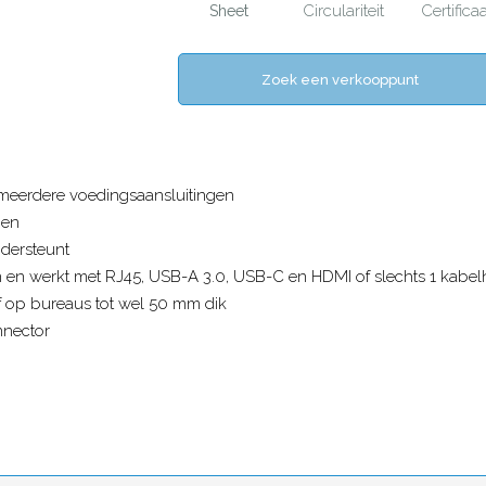
Circulariteit
Certificaa
Sheet
Zoek een verkooppunt
 meerdere voedingsaansluitingen
gen
ndersteunt
n en werkt met RJ45, USB-A 3.0, USB-C en HDMI of slechts 1 kabelh
 op bureaus tot wel 50 mm dik
nnector