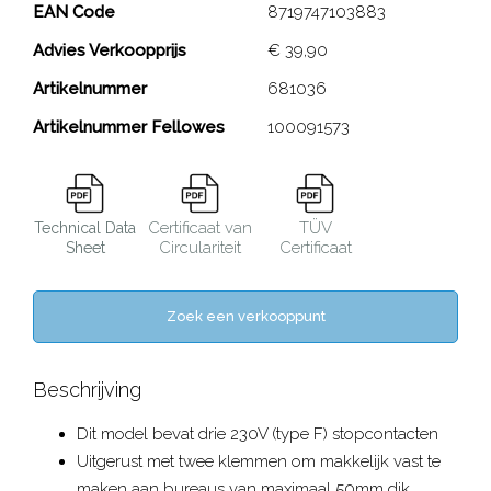
Desk Up® 2.0 - 3x 230V
EAN Code
8719747103883
Advies Verkoopprijs
€ 39,90
Close
Artikelnummer
681036
Artikelnummer Fellowes
100091573
Certificaat van
TÜV
Technical Data
Circulariteit
Certificaat
Sheet
Zoek een verkooppunt
Beschrijving
Dit model bevat drie 230V (type F) stopcontacten
Uitgerust met twee klemmen om makkelijk vast te
maken aan bureaus van maximaal 50mm dik