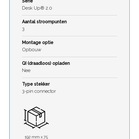
Serie
Desk Up® 2.0
Aantal stroompunten
3
Montage optie
Opbouw
QI (draadloos) opladen
Nee
Type stekker
3-pin connector
192 mm x 75