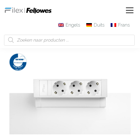
Engels
Duits
Frans
Filex | Fellowes
Producten
Desk Up® 2.0 – 3x 230V