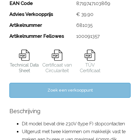
Desk Up® 2.0 - 3x 230V
EAN Code
8719747103869
Advies Verkoopprijs
€ 39,90
Close
Artikelnummer
681035
Artikelnummer Fellowes
100091357
Certificaat van
TÜV
Technical Data
Circulariteit
Certificaat
Sheet
Zoek een verkooppunt
Beschrijving
Dit model bevat drie 230V (type F) stopcontacten
Uitgerust met twee klemmen om makkelijk vast te
maken aan bureaus van maximaal 50mm dik