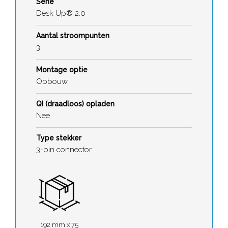
Serie
Desk Up® 2.0
Aantal stroompunten
3
Montage optie
Opbouw
QI (draadloos) opladen
Nee
Type stekker
3-pin connector
192 mm x 75