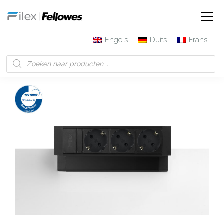
Engels
Duits
Frans
Filex | Fellowes
Producten
Desk Up® 2.0 – 3x 230V